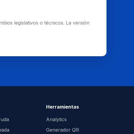
ios legislativos o técnicos. La versión
Herramientas
yuda
Analytics
amada
Generador QR