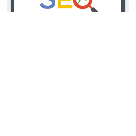
Posicionamiento WEB
(SEO)
Ofrecemos servicios de SEO personalizados y
adaptados a tus necesidades y objetivos.
Analizamos tu sitio web, tu competencia y tu